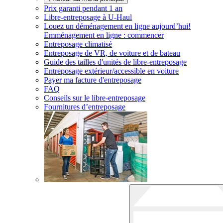
Prix garanti pendant 1 an
Libre-entreposage à
U-Haul
Louez un déménagement en ligne aujourd’hui!
Emménagement en ligne : commencer
Entreposage climatisé
Entreposage de VR, de voiture et de bateau
Guide des tailles d'unités de libre-entreposage
Entreposage extérieur/accessible en voiture
Payer ma facture d'entreposage
FAQ
Conseils sur le libre-entreposage
Fournitures d’entreposage