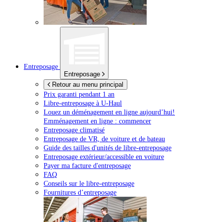
Entreposage
Entreposage
Retour au menu principal
Prix garanti pendant 1 an
Libre-entreposage à
U-Haul
Louez un déménagement en ligne aujourd’hui!
Emménagement en ligne : commencer
Entreposage climatisé
Entreposage de VR, de voiture et de bateau
Guide des tailles d'unités de libre-entreposage
Entreposage extérieur/accessible en voiture
Payer ma facture d'entreposage
FAQ
Conseils sur le libre-entreposage
Fournitures d’entreposage