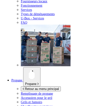
Fournisseurs locaux
Fonctionnement
Services
Types de déménagements
U-Box -
Services
FAQ
Propane
Propane
Retour au menu principal
Remplissage de propane
Accessoires pour le gril
Grils et fumoirs