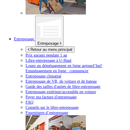
Entreposage
Entreposage
Retour au menu principal
Prix garanti pendant 1 an
Libre-entreposage à
U-Haul
Louez un déménagement en ligne aujourd’hui!
Emménagement en ligne : commencer
Entreposage climatisé
Entreposage de VR, de voiture et de bateau
Guide des tailles d'unités de libre-entreposage
Entreposage extérieur/accessible en voiture
Payer ma facture d'entreposage
FAQ
Conseils sur le libre-entreposage
Fournitures d’entreposage