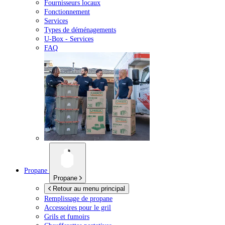
Fournisseurs locaux
Fonctionnement
Services
Types de déménagements
U-Box -
Services
FAQ
Propane
Propane
Retour au menu principal
Remplissage de propane
Accessoires pour le gril
Grils et fumoirs