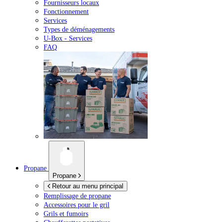
Fournisseurs locaux
Fonctionnement
Services
Types de déménagements
U-Box -
Services
FAQ
Propane
Propane
Retour au menu principal
Remplissage de propane
Accessoires pour le gril
Grils et fumoirs