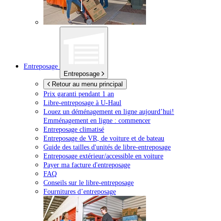
Entreposage
Entreposage
Retour au menu principal
Prix garanti pendant 1 an
Libre-entreposage à
U-Haul
Louez un déménagement en ligne aujourd’hui!
Emménagement en ligne : commencer
Entreposage climatisé
Entreposage de VR, de voiture et de bateau
Guide des tailles d'unités de libre-entreposage
Entreposage extérieur/accessible en voiture
Payer ma facture d'entreposage
FAQ
Conseils sur le libre-entreposage
Fournitures d’entreposage