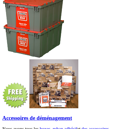
Accessoires de déménagement
Nous avons tous les
boxes
,
ruban adhésif
et
des accessoires