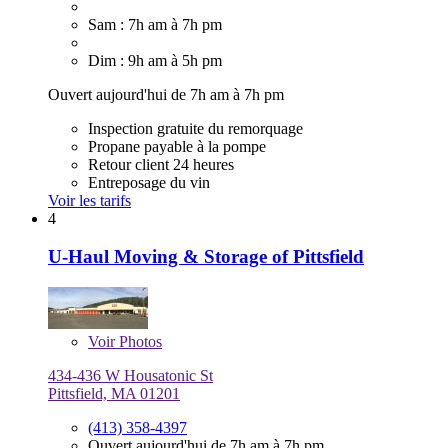
Sam : 7h am à 7h pm
Dim : 9h am à 5h pm
Ouvert aujourd'hui de 7h am à 7h pm
Inspection gratuite du remorquage
Propane payable à la pompe
Retour client 24 heures
Entreposage du vin
Voir les tarifs
4
U-Haul Moving & Storage of Pittsfield
Voir
Photos
434-436 W Housatonic St
Pittsfield, MA 01201
(413) 358-4397
Ouvert aujourd'hui de 7h am à 7h pm