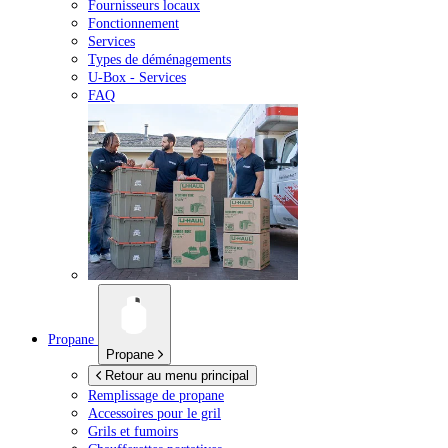
Fournisseurs locaux
Fonctionnement
Services
Types de déménagements
U-Box -
Services
FAQ
Propane
Propane
Retour au menu principal
Remplissage de propane
Accessoires pour le gril
Grils et fumoirs