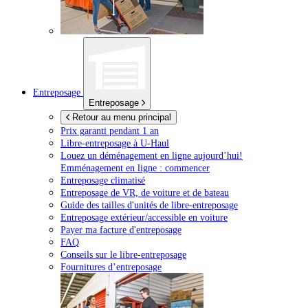
Entreposage
Entreposage
Retour au menu principal
Prix garanti pendant 1 an
Libre-entreposage à
U-Haul
Louez un déménagement en ligne aujourd’hui!
Emménagement en ligne : commencer
Entreposage climatisé
Entreposage de VR, de voiture et de bateau
Guide des tailles d'unités de libre-entreposage
Entreposage extérieur/accessible en voiture
Payer ma facture d'entreposage
FAQ
Conseils sur le libre-entreposage
Fournitures d’entreposage