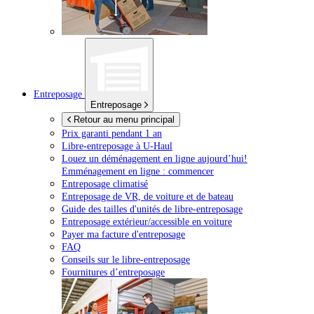
Entreposage
Entreposage
Retour au menu principal
Prix garanti pendant 1 an
Libre-entreposage à
U-Haul
Louez un déménagement en ligne aujourd’hui!
Emménagement en ligne : commencer
Entreposage climatisé
Entreposage de VR, de voiture et de bateau
Guide des tailles d'unités de libre-entreposage
Entreposage extérieur/accessible en voiture
Payer ma facture d'entreposage
FAQ
Conseils sur le libre-entreposage
Fournitures d’entreposage