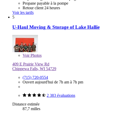
Propane payable à la pompe
Retour client 24 heures
Voir les tarifs
5
U-Haul Moving & Storage of Lake Hallie
Voir
Photos
409 E Prairie View Rd
Chippewa Falls, WI 54729
(715) 720-0554
Ouvert aujourd'hui de 7h am à 7h pm
2 383 évaluations
Distance estimée
87,7 milles