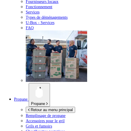
Fournisseurs locaux
Fonctionnement
Services
Types de déménagements
U-Box -
Services
FAQ
Propane
Propane
Retour au menu principal
Remplissage de propane
Accessoires pour le gril
Grils et fumoirs