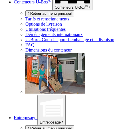
®
Conteneurs
U-Box
®
Conteneurs
U-Box
Retour au menu principal
Tarifs et renseignements
Options de livraison
Utilisations fréquentes
Déménagements internationaux
U-Box -
Conseils pour l’emballage et la livraison
FAQ
Dimensions du conteneur
Entreposage
Entreposage
Retour au menu principal