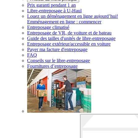
Prix garanti pendant 1 an
Libre-entreposage à
U-Haul
Louez un déménagement en ligne aujourd’hui!
Emménagement en ligne : commencer
Entreposage climatisé
Entreposage de VR, de voiture et de bateau
Guide des tailles d'unités de libre-entreposage
Entreposage extérieur/accessible en voiture
Payer ma facture d'entreposage
FAQ
Conseils sur le libre-entreposage
Fournitures d’entreposage