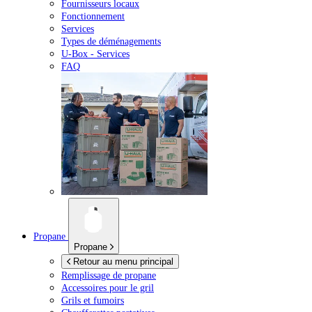
Fournisseurs locaux
Fonctionnement
Services
Types de déménagements
U-Box -
Services
FAQ
Propane
Propane
Retour au menu principal
Remplissage de propane
Accessoires pour le gril
Grils et fumoirs