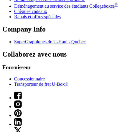
®
Déménagement au service des étudiants Collegeboxes
Chèques-cadeaux
Rabais et offres spéciales
Company Info
SuperGraphiques de
U-Haul
- Québec
Collaborez avec nous
Fournisseur
Concessionnaire
Transporteur de fret U-Box®