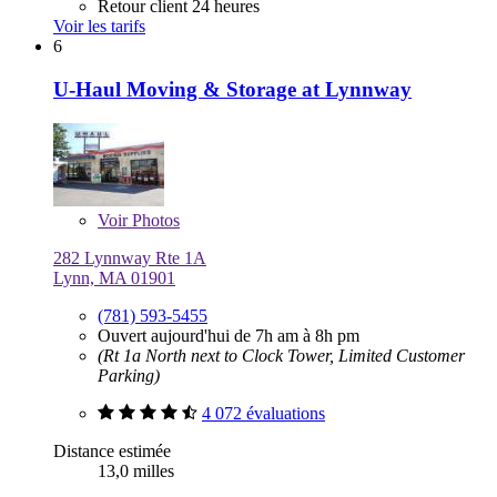
Retour client 24 heures
Voir les tarifs
6
U-Haul Moving & Storage at Lynnway
Voir
Photos
282 Lynnway Rte 1A
Lynn, MA 01901
(781) 593-5455
Ouvert aujourd'hui de 7h am à 8h pm
(Rt 1a North next to Clock Tower, Limited Customer
Parking)
4 072 évaluations
Distance estimée
13,0 milles