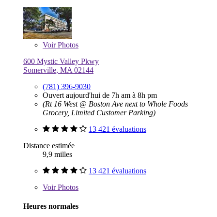
Voir
Photos
600 Mystic Valley Pkwy
Somerville, MA 02144
(781) 396-9030
Ouvert aujourd'hui de 7h am à 8h pm
(Rt 16 West @ Boston Ave next to Whole Foods
Grocery, Limited Customer Parking)
13 421 évaluations
Distance estimée
9,9 milles
13 421 évaluations
Voir
Photos
Heures normales