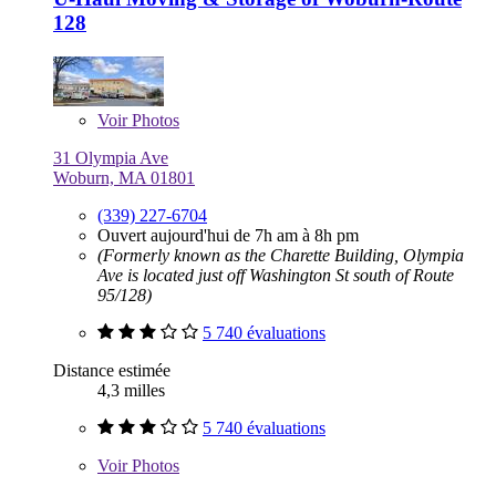
128
Voir
Photos
31 Olympia Ave
Woburn, MA 01801
(339) 227-6704
Ouvert aujourd'hui de 7h am à 8h pm
(Formerly known as the Charette Building, Olympia
Ave is located just off Washington St south of Route
95/128)
5 740 évaluations
Distance estimée
4,3 milles
5 740 évaluations
Voir
Photos