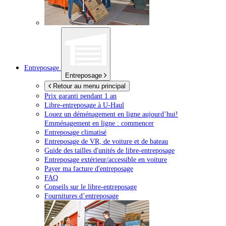
Entreposage
Entreposage
Retour au menu principal
Prix garanti pendant 1 an
Libre-entreposage à
U-Haul
Louez un déménagement en ligne aujourd’hui!
Emménagement en ligne : commencer
Entreposage climatisé
Entreposage de VR, de voiture et de bateau
Guide des tailles d'unités de libre-entreposage
Entreposage extérieur/accessible en voiture
Payer ma facture d'entreposage
FAQ
Conseils sur le libre-entreposage
Fournitures d’entreposage