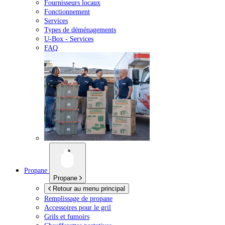
Fournisseurs locaux
Fonctionnement
Services
Types de déménagements
U-Box -
Services
FAQ
Propane
Propane
Retour au menu principal
Remplissage de propane
Accessoires pour le gril
Grils et fumoirs