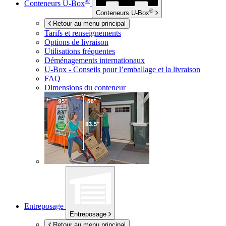
®
Conteneurs
U-Box
®
Conteneurs
U-Box
Retour au menu principal
Tarifs et renseignements
Options de livraison
Utilisations fréquentes
Déménagements internationaux
U-Box -
Conseils pour l’emballage et la livraison
FAQ
Dimensions du conteneur
Entreposage
Entreposage
Retour au menu principal