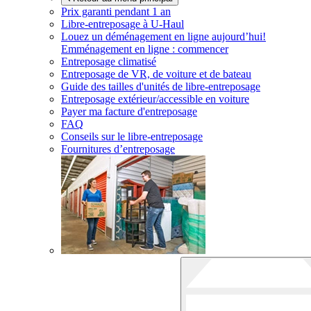
Prix garanti pendant 1 an
Libre-entreposage à
U-Haul
Louez un déménagement en ligne aujourd’hui!
Emménagement en ligne : commencer
Entreposage climatisé
Entreposage de VR, de voiture et de bateau
Guide des tailles d'unités de libre-entreposage
Entreposage extérieur/accessible en voiture
Payer ma facture d'entreposage
FAQ
Conseils sur le libre-entreposage
Fournitures d’entreposage