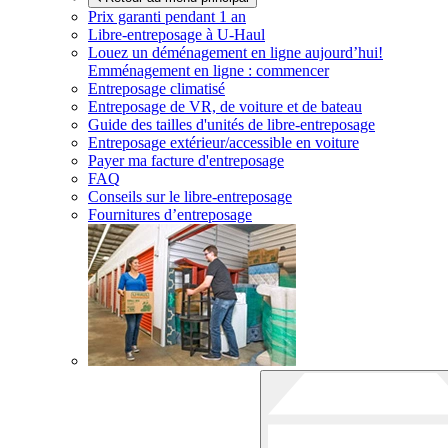
Prix garanti pendant 1 an
Libre-entreposage à
U-Haul
Louez un déménagement en ligne aujourd’hui!
Emménagement en ligne : commencer
Entreposage climatisé
Entreposage de VR, de voiture et de bateau
Guide des tailles d'unités de libre-entreposage
Entreposage extérieur/accessible en voiture
Payer ma facture d'entreposage
FAQ
Conseils sur le libre-entreposage
Fournitures d’entreposage