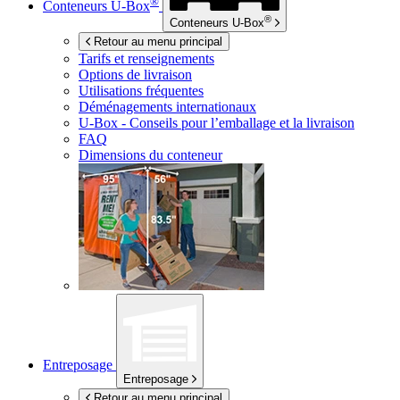
®
Conteneurs
U-Box
®
Conteneurs
U-Box
Retour au menu principal
Tarifs et renseignements
Options de livraison
Utilisations fréquentes
Déménagements internationaux
U-Box -
Conseils pour l’emballage et la livraison
FAQ
Dimensions du conteneur
Entreposage
Entreposage
Retour au menu principal