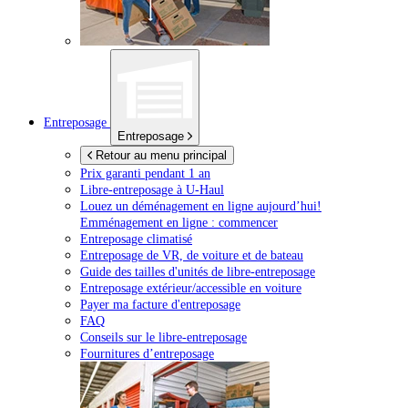
Entreposage
Entreposage
Retour au menu principal
Prix garanti pendant 1 an
Libre-entreposage à
U-Haul
Louez un déménagement en ligne aujourd’hui!
Emménagement en ligne : commencer
Entreposage climatisé
Entreposage de VR, de voiture et de bateau
Guide des tailles d'unités de libre-entreposage
Entreposage extérieur/accessible en voiture
Payer ma facture d'entreposage
FAQ
Conseils sur le libre-entreposage
Fournitures d’entreposage