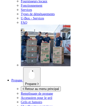
Fournisseurs locaux
Fonctionnement
Services
Types de déménagements
U-Box -
Services
FAQ
Propane
Propane
Retour au menu principal
Remplissage de propane
Accessoires pour le gril
Grils et fumoirs