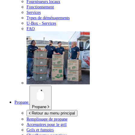
Fournisseurs locaux
Fonctionnement
Services
Types de déménagements
U-Box -
Services
FAQ
Propane
Propane
Retour au menu principal
Remplissage de propane
Accessoires pour le gril
Grils et fumoirs