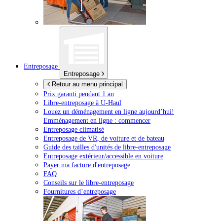
Entreposage
Entreposage
Retour au menu principal
Prix garanti pendant 1 an
Libre-entreposage à
U-Haul
Louez un déménagement en ligne aujourd’hui!
Emménagement en ligne : commencer
Entreposage climatisé
Entreposage de VR, de voiture et de bateau
Guide des tailles d'unités de libre-entreposage
Entreposage extérieur/accessible en voiture
Payer ma facture d'entreposage
FAQ
Conseils sur le libre-entreposage
Fournitures d’entreposage