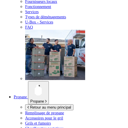
Fournisseurs locaux
Fonctionnement
Services
Types de déménagements
U-Box -
Services
FAQ
Propane
Propane
Retour au menu principal
Remplissage de propane
Accessoires pour le gril
Grils et fumoirs