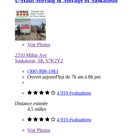
U-Haul Moving & Storage of Saskatoon
Voir
Photos
2310 Millar Ave
Saskatoon, SK S7K2Y2
(306) 808-1983
Ouvert aujourd'hui de 7h am à 8h pm
4 910 évaluations
Distance estimée
4,5 milles
4 910 évaluations
Voir
Photos