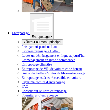
Entreposage
Entreposage
Retour au menu principal
Prix garanti pendant 1 an
Libre-entreposage à
U-Haul
Louez un déménagement en ligne aujourd’hui!
Emménagement en ligne : commencer
Entreposage climatisé
Entreposage de VR, de voiture et de bateau
Guide des tailles d'unités de libre-entreposage
Entreposage extérieur/accessible en voiture
Payer ma facture d'entreposage
FAQ
Conseils sur le libre-entreposage
Fournitures d’entreposage