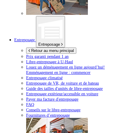
Entreposage
Entreposage
Retour au menu principal
Prix garanti pendant 1 an
Libre-entreposage à
U-Haul
Louez un déménagement en ligne aujourd’hui!
Emménagement en ligne : commencer
Entreposage climatisé
Entreposage de VR, de voiture et de bateau
Guide des tailles d'unités de libre-entreposage
Entreposage extérieur/accessible en voiture
Payer ma facture d'entreposage
FAQ
Conseils sur le libre-entreposage
Fournitures d’entreposage