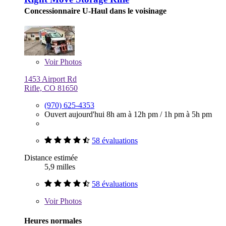
Concessionnaire U-Haul dans le voisinage
Voir
Photos
1453 Airport Rd
Rifle, CO 81650
(970) 625-4353
Ouvert aujourd'hui
8h am à 12h pm
/
1h pm à 5h pm
58 évaluations
Distance estimée
5,9 milles
58 évaluations
Voir
Photos
Heures normales