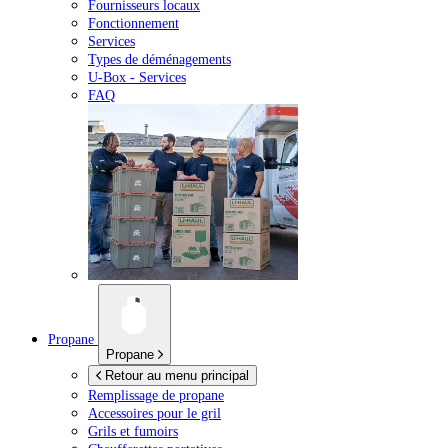
Fournisseurs locaux
Fonctionnement
Services
Types de déménagements
U-Box -
Services
FAQ
Propane
Propane
Retour au menu principal
Remplissage de propane
Accessoires pour le gril
Grils et fumoirs