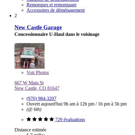
Remorques et remorquage
Accessoires de déménagement
2
New Castle Garage
Concessionnaire U-Haul dans le voisinage
Voir
Photos
667 W Main St
New Castle, CO 81647
(970) 984-3207
Ouvert aujourd'hui
9h am à 12h pm
/
1h pm à 5h pm
(@ 6th)
729 évaluations
Distance estimée