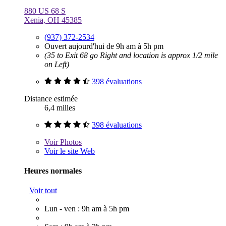
880 US 68 S
Xenia, OH 45385
(937) 372-2534
Ouvert aujourd'hui de 9h am à 5h pm
(35 to Exit 68 go Right and location is approx 1/2 mile
on Left)
398 évaluations
Distance estimée
6,4 milles
398 évaluations
Voir
Photos
Voir le site Web
Heures normales
Voir tout
Lun - ven : 9h am à 5h pm