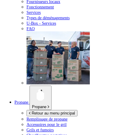
Fournisseurs locaux
Fonctionnement
Services
Types de déménagements
U-Box -
Services
FAQ
Propane
Propane
Retour au menu principal
Remplissage de propane
Accessoires pour le gril
Grils et fumoirs