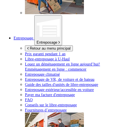
Entreposage
Entreposage
Retour au menu principal
Prix garanti pendant 1 an
Libre-entreposage à
U-Haul
Louez un déménagement en ligne aujourd’hui!
Emménagement en ligne : commencer
Entreposage climatisé
Entreposage de VR, de voiture et de bateau
Guide des tailles d'unités de libre-entreposage
Entreposage extérieur/accessible en voiture
Payer ma facture d'entreposage
FAQ
Conseils sur le libre-entreposage
Fournitures d’entreposage