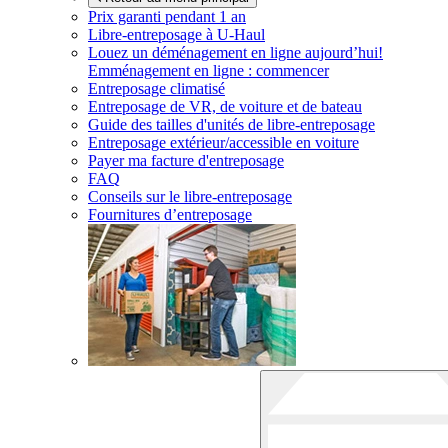
Prix garanti pendant 1 an
Libre-entreposage à
U-Haul
Louez un déménagement en ligne aujourd’hui!
Emménagement en ligne : commencer
Entreposage climatisé
Entreposage de VR, de voiture et de bateau
Guide des tailles d'unités de libre-entreposage
Entreposage extérieur/accessible en voiture
Payer ma facture d'entreposage
FAQ
Conseils sur le libre-entreposage
Fournitures d’entreposage