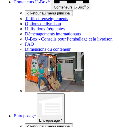
®
Conteneurs
U-Box
®
Conteneurs
U-Box
Retour au menu principal
Tarifs et renseignements
Options de livraison
Utilisations fréquentes
Déménagements internationaux
U-Box -
Conseils pour l’emballage et la livraison
FAQ
Dimensions du conteneur
Entreposage
Entreposage
Retour au menu principal