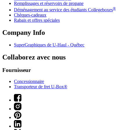
Remplissages et réservoirs de propane
®
Déménagement au service des étudiants Collegeboxes
Chèques-cadeaux
Rabais et offres spéciales
Company Info
SuperGraphiques de
U-Haul
- Québec
Collaborez avec nous
Fournisseur
Concessionnaire
Transporteur de fret U-Box®