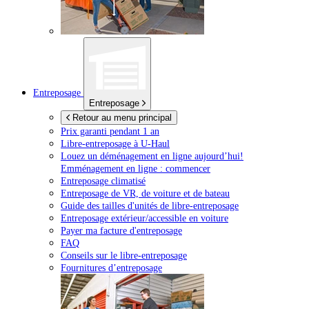
Entreposage
Entreposage
Retour au menu principal
Prix garanti pendant 1 an
Libre-entreposage à
U-Haul
Louez un déménagement en ligne aujourd’hui!
Emménagement en ligne : commencer
Entreposage climatisé
Entreposage de VR, de voiture et de bateau
Guide des tailles d'unités de libre-entreposage
Entreposage extérieur/accessible en voiture
Payer ma facture d'entreposage
FAQ
Conseils sur le libre-entreposage
Fournitures d’entreposage