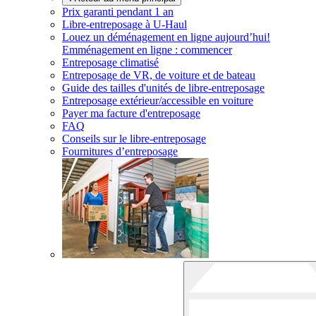
Prix garanti pendant 1 an
Libre-entreposage à
U-Haul
Louez un déménagement en ligne aujourd’hui!
Emménagement en ligne : commencer
Entreposage climatisé
Entreposage de VR, de voiture et de bateau
Guide des tailles d'unités de libre-entreposage
Entreposage extérieur/accessible en voiture
Payer ma facture d'entreposage
FAQ
Conseils sur le libre-entreposage
Fournitures d’entreposage