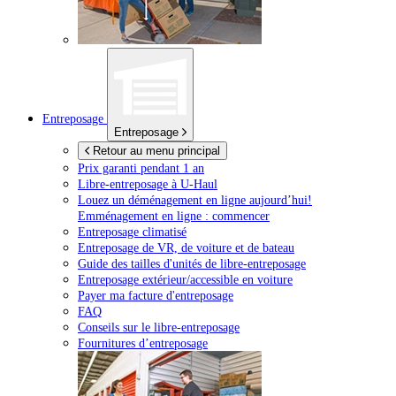
Entreposage
Entreposage
Retour au menu principal
Prix garanti pendant 1 an
Libre-entreposage à
U-Haul
Louez un déménagement en ligne aujourd’hui!
Emménagement en ligne : commencer
Entreposage climatisé
Entreposage de VR, de voiture et de bateau
Guide des tailles d'unités de libre-entreposage
Entreposage extérieur/accessible en voiture
Payer ma facture d'entreposage
FAQ
Conseils sur le libre-entreposage
Fournitures d’entreposage