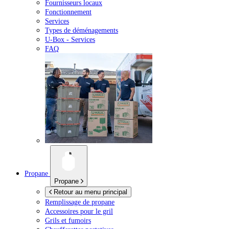
Fournisseurs locaux
Fonctionnement
Services
Types de déménagements
U-Box -
Services
FAQ
Propane
Propane
Retour au menu principal
Remplissage de propane
Accessoires pour le gril
Grils et fumoirs