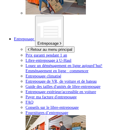
Entreposage
Entreposage
Retour au menu principal
Prix garanti pendant 1 an
Libre-entreposage à
U-Haul
Louez un déménagement en ligne aujourd’hui!
Emménagement en ligne : commencer
Entreposage climatisé
Entreposage de VR, de voiture et de bateau
Guide des tailles d'unités de libre-entreposage
Entreposage extérieur/accessible en voiture
Payer ma facture d'entreposage
FAQ
Conseils sur le libre-entreposage
Fournitures d’entreposage