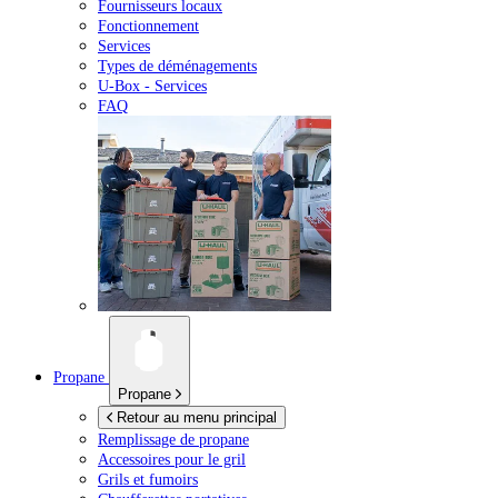
Fournisseurs locaux
Fonctionnement
Services
Types de déménagements
U-Box -
Services
FAQ
Propane
Propane
Retour au menu principal
Remplissage de propane
Accessoires pour le gril
Grils et fumoirs