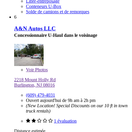
Libre-entreposage
Conteneurs U-Box
Solde de camions et de remorques
6
A&N Autos LLC
Concessionnaire U-Haul dans le voisinage
Voir
Photos
2218 Mount Holly Rd
Burlington, NJ 08016
(609) 479-4031
Ouvert aujourd'hui de 9h am à 2h pm
(New Location! Special Discounts on our 10 ft in town
truck rentals)
1 évaluation
Distance estimée