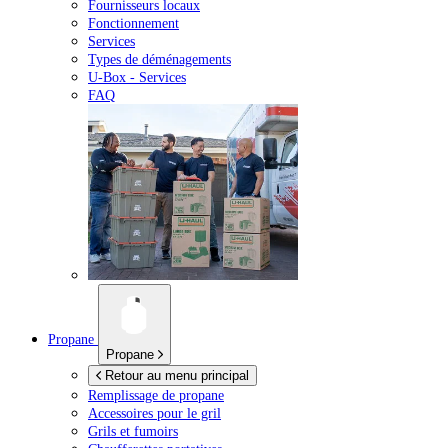
Fournisseurs locaux
Fonctionnement
Services
Types de déménagements
U-Box -
Services
FAQ
Propane
Propane
Retour au menu principal
Remplissage de propane
Accessoires pour le gril
Grils et fumoirs