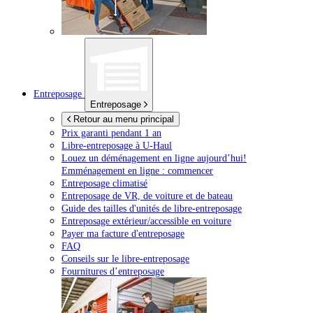
Entreposage
Entreposage
Retour au menu principal
Prix garanti pendant 1 an
Libre-entreposage à
U-Haul
Louez un déménagement en ligne aujourd’hui!
Emménagement en ligne : commencer
Entreposage climatisé
Entreposage de VR, de voiture et de bateau
Guide des tailles d'unités de libre-entreposage
Entreposage extérieur/accessible en voiture
Payer ma facture d'entreposage
FAQ
Conseils sur le libre-entreposage
Fournitures d’entreposage