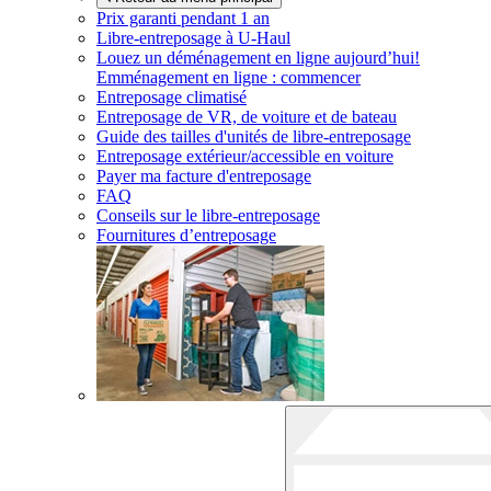
Prix garanti pendant 1 an
Libre-entreposage à
U-Haul
Louez un déménagement en ligne aujourd’hui!
Emménagement en ligne : commencer
Entreposage climatisé
Entreposage de VR, de voiture et de bateau
Guide des tailles d'unités de libre-entreposage
Entreposage extérieur/accessible en voiture
Payer ma facture d'entreposage
FAQ
Conseils sur le libre-entreposage
Fournitures d’entreposage