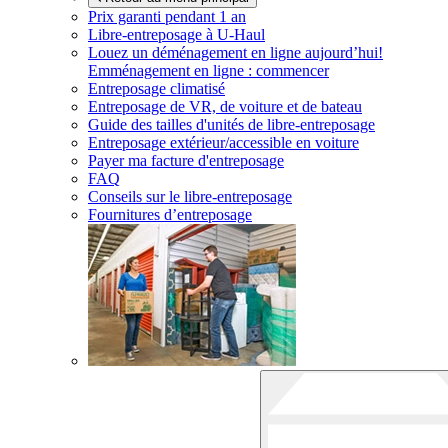
Prix garanti pendant 1 an
Libre-entreposage à
U-Haul
Louez un déménagement en ligne aujourd’hui!
Emménagement en ligne : commencer
Entreposage climatisé
Entreposage de VR, de voiture et de bateau
Guide des tailles d'unités de libre-entreposage
Entreposage extérieur/accessible en voiture
Payer ma facture d'entreposage
FAQ
Conseils sur le libre-entreposage
Fournitures d’entreposage