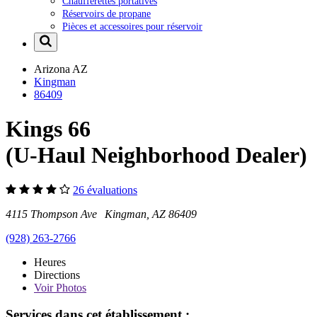
Chaufferettes portatives
Réservoirs de propane
Pièces et accessoires pour réservoir
Arizona
AZ
Kingman
86409
Kings 66
(U-Haul Neighborhood Dealer)
26 évaluations
4115 Thompson Ave Kingman, AZ 86409
(928) 263-2766
Heures
Directions
Voir
Photos
Services dans cet établissement :