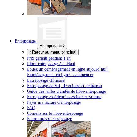
Entreposage
Entreposage
Retour au menu principal
Prix garanti pendant 1 an
Libre-entreposage à
U-Haul
Louez un déménagement en ligne aujourd’hui!
Emménagement en ligne : commencer
Entreposage climatisé
Entreposage de VR, de voiture et de bateau
Guide des tailles d'unités de libre-entreposage
Entreposage extérieur/accessible en voiture
Payer ma facture d'entreposage
FAQ
Conseils sur le libre-entreposage
Fournitures d’entreposage