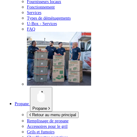
Fournisseurs locaux
Fonctionnement
Services
Types de déménagements
U-Box -
Services
FAQ
Propane
Propane
Retour au menu principal
Remplissage de propane
Accessoires pour le gril
Grils et fumoirs