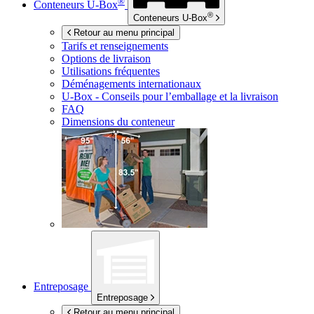
®
Conteneurs
U-Box
®
Conteneurs
U-Box
Retour au menu principal
Tarifs et renseignements
Options de livraison
Utilisations fréquentes
Déménagements internationaux
U-Box -
Conseils pour l’emballage et la livraison
FAQ
Dimensions du conteneur
Entreposage
Entreposage
Retour au menu principal