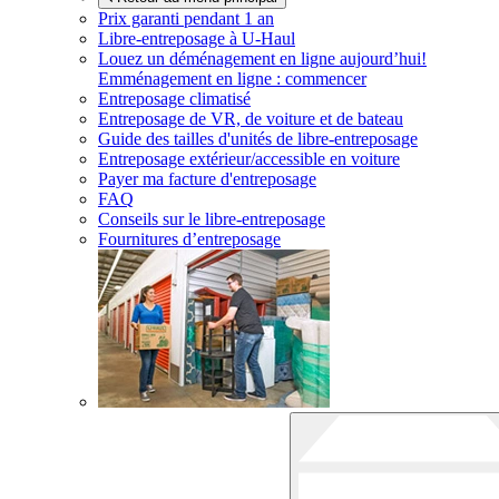
Prix garanti pendant 1 an
Libre-entreposage à
U-Haul
Louez un déménagement en ligne aujourd’hui!
Emménagement en ligne : commencer
Entreposage climatisé
Entreposage de VR, de voiture et de bateau
Guide des tailles d'unités de libre-entreposage
Entreposage extérieur/accessible en voiture
Payer ma facture d'entreposage
FAQ
Conseils sur le libre-entreposage
Fournitures d’entreposage