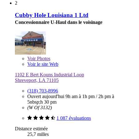
2
Cubby Hole Louisiana 1 Ltd
Concessionnaire U-Haul dans le voisinage
Voir
Photos
Voir le site Web
1102 E Bert Kouns Industrial Loop
Shreveport, LA 71105
(318) 703-8996
Ouvert aujourd'hui
9h am à 1h pm
/
2h pm à
5nbsp;h 30 pm
(W Of 3132)
1 087 évaluations
Distance estimée
25,7 milles