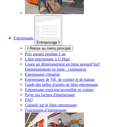
Entreposage
Entreposage
Retour au menu principal
Prix garanti pendant 1 an
Libre-entreposage à
U-Haul
Louez un déménagement en ligne aujourd’hui!
Emménagement en ligne : commencer
Entreposage climatisé
Entreposage de VR, de voiture et de bateau
Guide des tailles d'unités de libre-entreposage
Entreposage extérieur/accessible en voiture
Payer ma facture d'entreposage
FAQ
Conseils sur le libre-entreposage
Fournitures d’entreposage