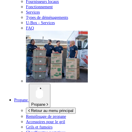
Fournisseurs locaux
Fonctionnement
Services
Types de déménagements
U-Box -
Services
FAQ
Propane
Propane
Retour au menu principal
Remplissage de propane
Accessoires pour le gril
Grils et fumoirs