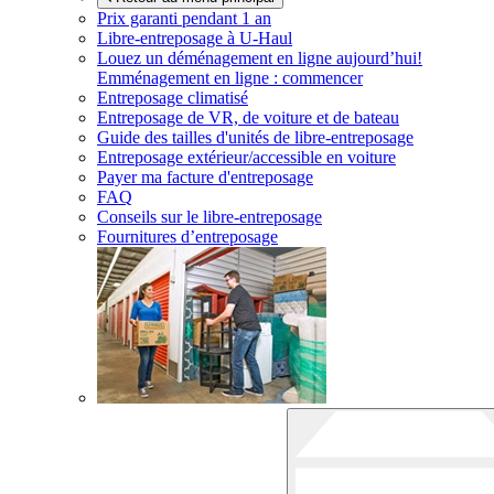
Prix garanti pendant 1 an
Libre-entreposage à
U-Haul
Louez un déménagement en ligne aujourd’hui!
Emménagement en ligne : commencer
Entreposage climatisé
Entreposage de VR, de voiture et de bateau
Guide des tailles d'unités de libre-entreposage
Entreposage extérieur/accessible en voiture
Payer ma facture d'entreposage
FAQ
Conseils sur le libre-entreposage
Fournitures d’entreposage