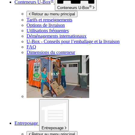
®
Conteneurs
U-Box
®
Conteneurs
U-Box
Retour au menu principal
Tarifs et renseignements
Options de livraison
Utilisations fréquentes
Déménagements internationaux
U-Box -
Conseils pour l’emballage et la livraison
FAQ
Dimensions du conteneur
Entreposage
Entreposage
Retour au menu principal