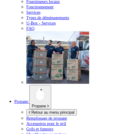
Fournisseurs locaux
Fonctionnement
Services
Types de déménagements
U-Box -
Services
FAQ
Propane
Propane
Retour au menu principal
Remplissage de propane
Accessoires pour le gril
Grils et fumoirs