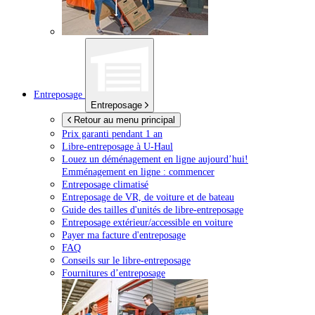
Entreposage
Entreposage
Retour au menu principal
Prix garanti pendant 1 an
Libre-entreposage à
U-Haul
Louez un déménagement en ligne aujourd’hui!
Emménagement en ligne : commencer
Entreposage climatisé
Entreposage de VR, de voiture et de bateau
Guide des tailles d'unités de libre-entreposage
Entreposage extérieur/accessible en voiture
Payer ma facture d'entreposage
FAQ
Conseils sur le libre-entreposage
Fournitures d’entreposage