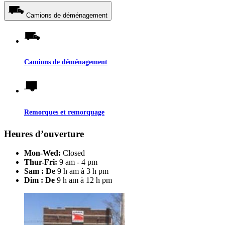
Camions de déménagement
Camions de déménagement
Remorques et remorquage
Heures d’ouverture
Mon-Wed:
Closed
Thur-Fri:
9 am - 4 pm
Sam : De
9 h am à 3 h pm
Dim : De
9 h am à 12 h pm