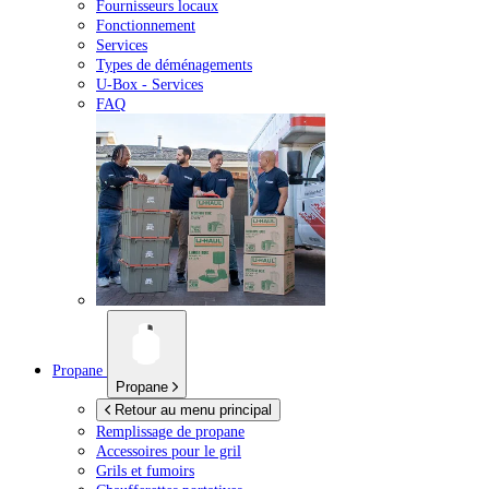
Fournisseurs locaux
Fonctionnement
Services
Types de déménagements
U-Box -
Services
FAQ
Propane
Propane
Retour au menu principal
Remplissage de propane
Accessoires pour le gril
Grils et fumoirs