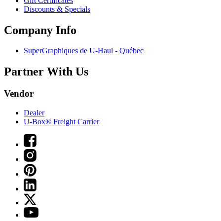
Gift Certificates
Discounts & Specials
Company Info
SuperGraphiques de
U-Haul
- Québec
Partner With Us
Vendor
Dealer
U-Box® Freight Carrier