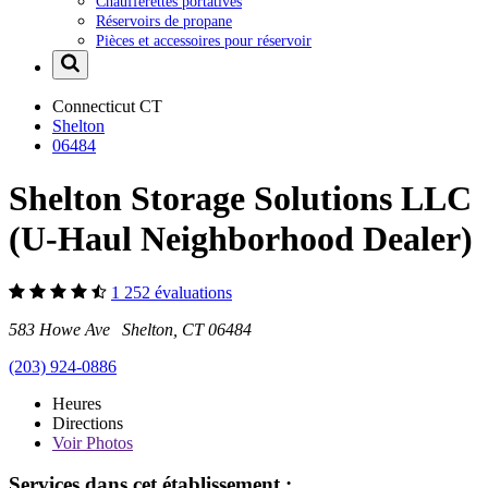
Chaufferettes portatives
Réservoirs de propane
Pièces et accessoires pour réservoir
Connecticut
CT
Shelton
06484
Shelton Storage Solutions LLC
(U-Haul Neighborhood Dealer)
1 252 évaluations
583 Howe Ave Shelton, CT 06484
(203) 924-0886
Heures
Directions
Voir
Photos
Services dans cet établissement :