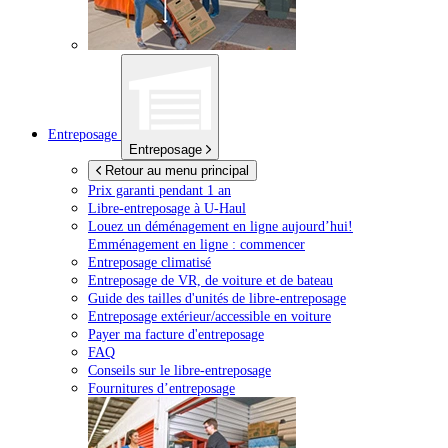
Entreposage
Entreposage
Retour au menu principal
Prix garanti pendant 1 an
Libre-entreposage à
U-Haul
Louez un déménagement en ligne aujourd’hui!
Emménagement en ligne : commencer
Entreposage climatisé
Entreposage de VR, de voiture et de bateau
Guide des tailles d'unités de libre-entreposage
Entreposage extérieur/accessible en voiture
Payer ma facture d'entreposage
FAQ
Conseils sur le libre-entreposage
Fournitures d’entreposage