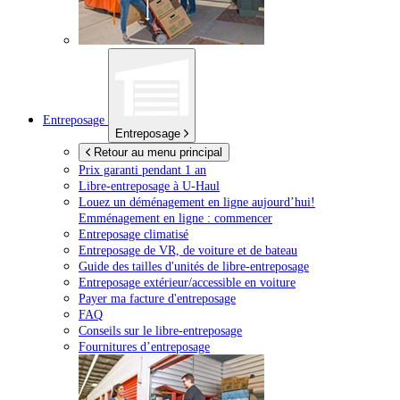
Entreposage
Entreposage
Retour au menu principal
Prix garanti pendant 1 an
Libre-entreposage à
U-Haul
Louez un déménagement en ligne aujourd’hui!
Emménagement en ligne : commencer
Entreposage climatisé
Entreposage de VR, de voiture et de bateau
Guide des tailles d'unités de libre-entreposage
Entreposage extérieur/accessible en voiture
Payer ma facture d'entreposage
FAQ
Conseils sur le libre-entreposage
Fournitures d’entreposage