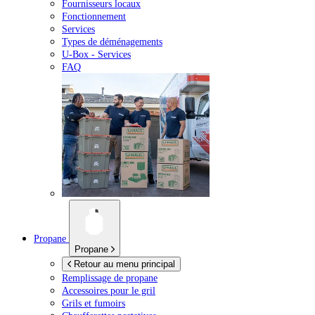
Fournisseurs locaux
Fonctionnement
Services
Types de déménagements
U-Box -
Services
FAQ
Propane
Propane
Retour au menu principal
Remplissage de propane
Accessoires pour le gril
Grils et fumoirs