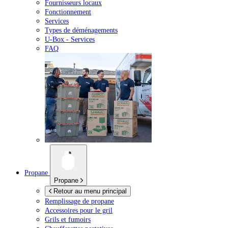
Fournisseurs locaux
Fonctionnement
Services
Types de déménagements
U-Box -
Services
FAQ
Propane
Propane
Retour au menu principal
Remplissage de propane
Accessoires pour le gril
Grils et fumoirs