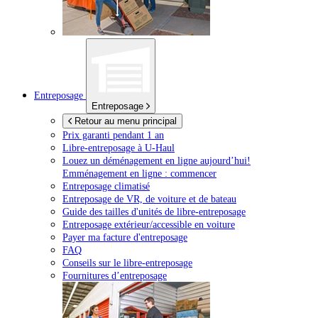
Entreposage
Entreposage
Retour au menu principal
Prix garanti pendant 1 an
Libre-entreposage à
U-Haul
Louez un déménagement en ligne aujourd’hui!
Emménagement en ligne : commencer
Entreposage climatisé
Entreposage de VR, de voiture et de bateau
Guide des tailles d'unités de libre-entreposage
Entreposage extérieur/accessible en voiture
Payer ma facture d'entreposage
FAQ
Conseils sur le libre-entreposage
Fournitures d’entreposage