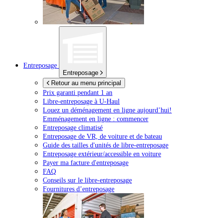
Entreposage
Entreposage
Retour au menu principal
Prix garanti pendant 1 an
Libre-entreposage à
U-Haul
Louez un déménagement en ligne aujourd’hui!
Emménagement en ligne : commencer
Entreposage climatisé
Entreposage de VR, de voiture et de bateau
Guide des tailles d'unités de libre-entreposage
Entreposage extérieur/accessible en voiture
Payer ma facture d'entreposage
FAQ
Conseils sur le libre-entreposage
Fournitures d’entreposage