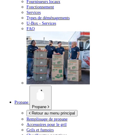
Fournisseurs locaux
Fonctionnement
Services
Types de déménagements
U-Box -
Services
FAQ
Propane
Propane
Retour au menu principal
Remplissage de propane
Accessoires pour le gril
Grils et fumoirs