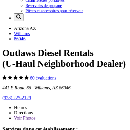
Chaufferettes portatives
Réservoirs de propane
Pièces et accessoires pour réservoir
Arizona
AZ
Williams
86046
Outlaws Diesel Rentals
(U-Haul Neighborhood Dealer)
60 évaluations
441 E Route 66 Williams, AZ 86046
(928) 225-2129
Heures
Directions
Voir
Photos
Services dans cet établissement :