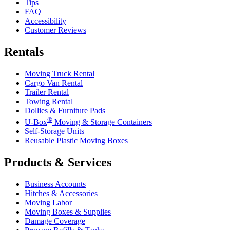
Tips
FAQ
Accessibility
Customer Reviews
Rentals
Moving Truck Rental
Cargo Van Rental
Trailer Rental
Towing Rental
Dollies & Furniture Pads
®
U-Box
Moving & Storage Containers
Self-Storage Units
Reusable Plastic Moving Boxes
Products & Services
Business Accounts
Hitches & Accessories
Moving Labor
Moving Boxes & Supplies
Damage Coverage