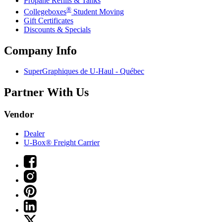
Propane Refills & Tanks
®
Collegeboxes
Student Moving
Gift Certificates
Discounts & Specials
Company Info
SuperGraphiques de
U-Haul
- Québec
Partner With Us
Vendor
Dealer
U-Box® Freight Carrier