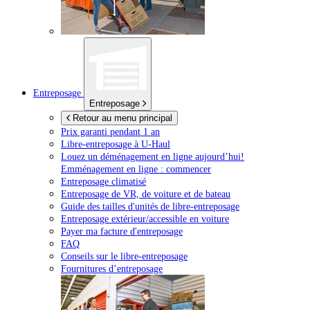
Entreposage
Entreposage
Retour au menu principal
Prix garanti pendant 1 an
Libre-entreposage à
U-Haul
Louez un déménagement en ligne aujourd’hui!
Emménagement en ligne : commencer
Entreposage climatisé
Entreposage de VR, de voiture et de bateau
Guide des tailles d'unités de libre-entreposage
Entreposage extérieur/accessible en voiture
Payer ma facture d'entreposage
FAQ
Conseils sur le libre-entreposage
Fournitures d’entreposage