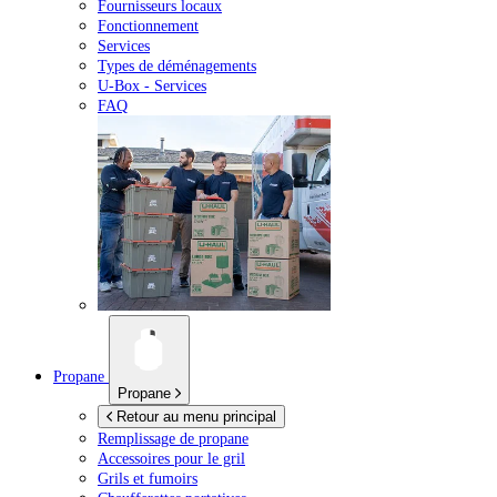
Fournisseurs locaux
Fonctionnement
Services
Types de déménagements
U-Box -
Services
FAQ
Propane
Propane
Retour au menu principal
Remplissage de propane
Accessoires pour le gril
Grils et fumoirs