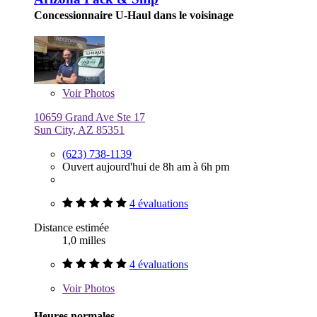
Concessionnaire U-Haul dans le voisinage
Voir
Photos
10659 Grand Ave Ste 17
Sun City, AZ 85351
(623) 738-1139
Ouvert aujourd'hui de 8h am à 6h pm
4 évaluations
Distance estimée
1,0 milles
4 évaluations
Voir
Photos
Heures normales