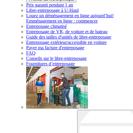
Prix garanti pendant 1 an
Libre-entreposage à
U-Haul
Louez un déménagement en ligne aujourd’hui!
Emménagement en ligne : commencer
Entreposage climatisé
Entreposage de VR, de voiture et de bateau
Guide des tailles d'unités de libre-entreposage
Entreposage extérieur/accessible en voiture
Payer ma facture d'entreposage
FAQ
Conseils sur le libre-entreposage
Fournitures d’entreposage