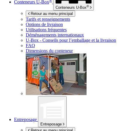
®
Conteneurs
U-Box
®
Conteneurs
U-Box
Retour au menu principal
Tarifs et renseignements
Options de livraison
Utilisations fréquentes
Déménagements internationaux
U-Box -
Conseils pour l’emballage et la livraison
FAQ
Dimensions du conteneur
Entreposage
Entreposage
Retour au menu principal