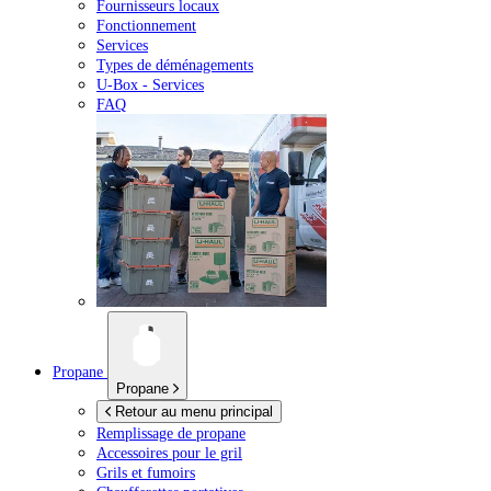
Fournisseurs locaux
Fonctionnement
Services
Types de déménagements
U-Box -
Services
FAQ
Propane
Propane
Retour au menu principal
Remplissage de propane
Accessoires pour le gril
Grils et fumoirs