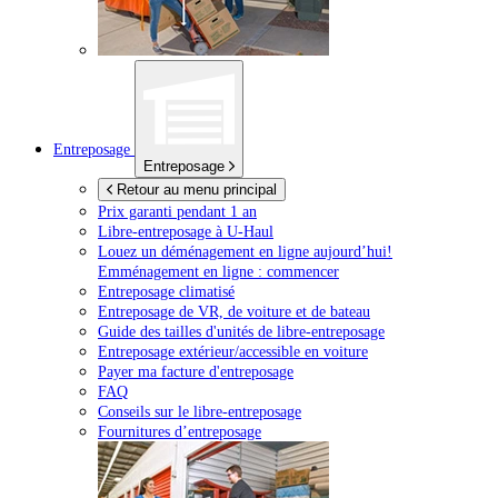
Entreposage
Entreposage
Retour au menu principal
Prix garanti pendant 1 an
Libre-entreposage à
U-Haul
Louez un déménagement en ligne aujourd’hui!
Emménagement en ligne : commencer
Entreposage climatisé
Entreposage de VR, de voiture et de bateau
Guide des tailles d'unités de libre-entreposage
Entreposage extérieur/accessible en voiture
Payer ma facture d'entreposage
FAQ
Conseils sur le libre-entreposage
Fournitures d’entreposage