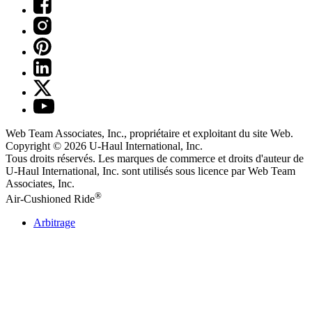
Web Team Associates, Inc., propriétaire et exploitant du site Web.
Copyright © 2026
U-Haul
International, Inc.
Tous droits réservés.
Les marques de commerce et droits d'auteur de
U-Haul International, Inc. sont utilisés sous licence par Web Team
Associates, Inc.
®
Air-Cushioned Ride
Arbitrage
Politique de confidentialité
Modalités d'utilisation
Politique de retrait des droits d'auteur
Ne pas vendre ni partager mes renseignements personnels
U-Haul
Établissements
001 - uhaul.com (ALL) YAML - le 06/08/2026 à 9 h 54 - de 1.575.1