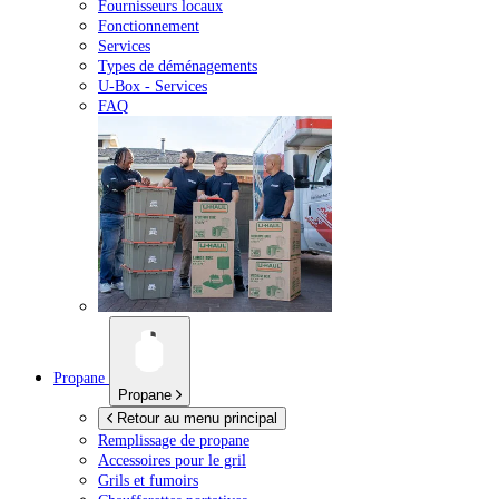
Fournisseurs locaux
Fonctionnement
Services
Types de déménagements
U-Box -
Services
FAQ
Propane
Propane
Retour au menu principal
Remplissage de propane
Accessoires pour le gril
Grils et fumoirs