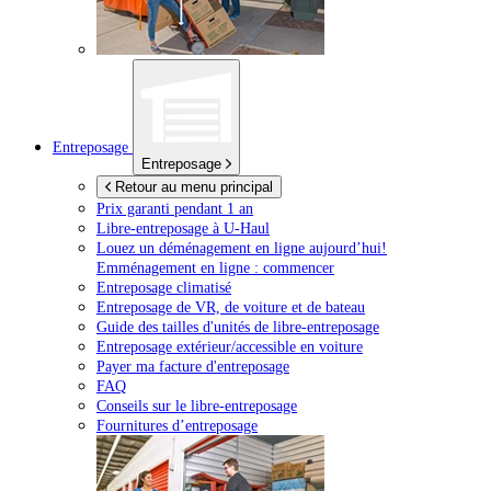
Entreposage
Entreposage
Retour au menu principal
Prix garanti pendant 1 an
Libre-entreposage à
U-Haul
Louez un déménagement en ligne aujourd’hui!
Emménagement en ligne : commencer
Entreposage climatisé
Entreposage de VR, de voiture et de bateau
Guide des tailles d'unités de libre-entreposage
Entreposage extérieur/accessible en voiture
Payer ma facture d'entreposage
FAQ
Conseils sur le libre-entreposage
Fournitures d’entreposage