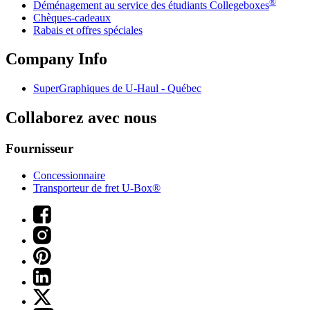
®
Déménagement au service des étudiants Collegeboxes
Chèques-cadeaux
Rabais et offres spéciales
Company Info
SuperGraphiques de
U-Haul
- Québec
Collaborez avec nous
Fournisseur
Concessionnaire
Transporteur de fret U-Box®