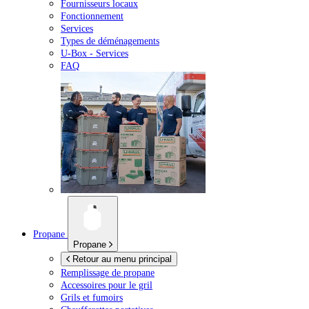
Fournisseurs locaux
Fonctionnement
Services
Types de déménagements
U-Box -
Services
FAQ
Propane
Propane
Retour au menu principal
Remplissage de propane
Accessoires pour le gril
Grils et fumoirs