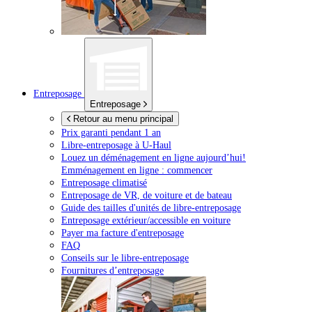
Entreposage
Entreposage
Retour au menu principal
Prix garanti pendant 1 an
Libre-entreposage à
U-Haul
Louez un déménagement en ligne aujourd’hui!
Emménagement en ligne : commencer
Entreposage climatisé
Entreposage de VR, de voiture et de bateau
Guide des tailles d'unités de libre-entreposage
Entreposage extérieur/accessible en voiture
Payer ma facture d'entreposage
FAQ
Conseils sur le libre-entreposage
Fournitures d’entreposage