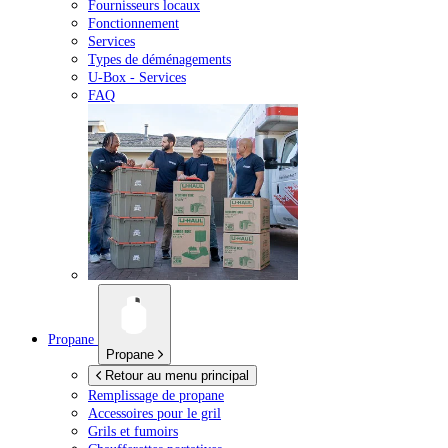
Fournisseurs locaux
Fonctionnement
Services
Types de déménagements
U-Box -
Services
FAQ
Propane
Propane
Retour au menu principal
Remplissage de propane
Accessoires pour le gril
Grils et fumoirs