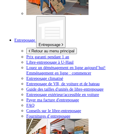
Entreposage
Entreposage
Retour au menu principal
Prix garanti pendant 1 an
Libre-entreposage à
U-Haul
Louez un déménagement en ligne aujourd’hui!
Emménagement en ligne : commencer
Entreposage climatisé
Entreposage de VR, de voiture et de bateau
Guide des tailles d'unités de libre-entreposage
Entreposage extérieur/accessible en voiture
Payer ma facture d'entreposage
FAQ
Conseils sur le libre-entreposage
Fournitures d’entreposage