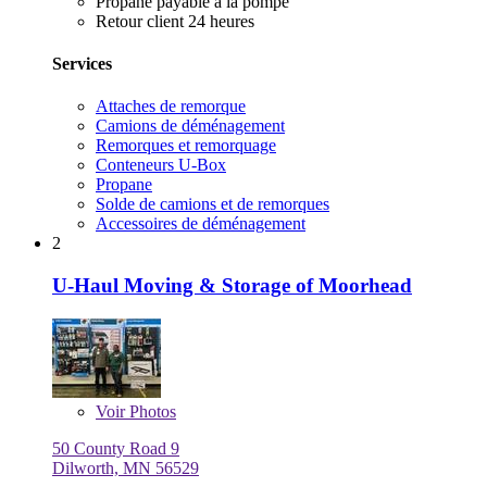
Propane payable à la pompe
Retour client 24 heures
Services
Attaches de remorque
Camions de déménagement
Remorques et remorquage
Conteneurs U-Box
Propane
Solde de camions et de remorques
Accessoires de déménagement
2
U-Haul Moving & Storage of Moorhead
Voir
Photos
50 County Road 9
Dilworth, MN 56529