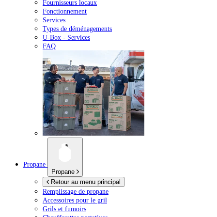
Fournisseurs locaux
Fonctionnement
Services
Types de déménagements
U-Box -
Services
FAQ
Propane
Propane
Retour au menu principal
Remplissage de propane
Accessoires pour le gril
Grils et fumoirs