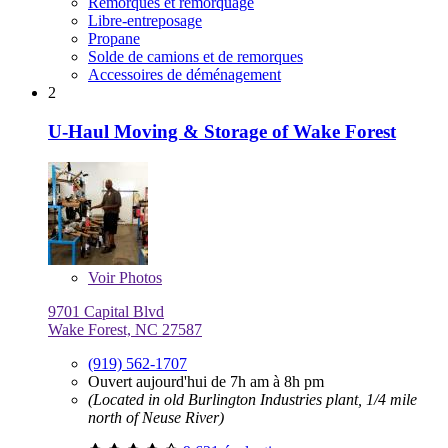
Remorques et remorquage
Libre-entreposage
Propane
Solde de camions et de remorques
Accessoires de déménagement
2
U-Haul Moving & Storage of Wake Forest
Voir
Photos
9701 Capital Blvd
Wake Forest, NC 27587
(919) 562-1707
Ouvert aujourd'hui de 7h am à 8h pm
(Located in old Burlington Industries plant, 1/4 mile
north of Neuse River)