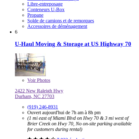
Libre-entreposage
Conteneurs U-Box
Propane
Solde de camions et de remorques
Accessoires de déménagement
6
U-Haul Moving & Storage at US Highway 70
Voir
Photos
2422 New Raleigh Hwy
Durham, NC 27703
(919) 246-8931
Ouvert aujourd'hui de 7h am à 8h pm
(1 mi east of Miami Blvd on Hwy 70 & 3 mi west of
Brier Creek on Hwy 70, No on-site parking available
for customers during rental)