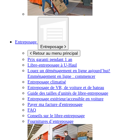
Entreposage
Entreposage
Retour au menu principal
Prix garanti pendant 1 an
Libre-entreposage à
U-Haul
Louez un déménagement en ligne aujourd’hui!
Emménagement en ligne : commencer
Entreposage climatisé
Entreposage de VR, de voiture et de bateau
Guide des tailles d'unités de libre-entreposage
Entreposage extérieur/accessible en voiture
Payer ma facture d'entreposage
FAQ
Conseils sur le libre-entreposage
Fournitures d’entreposage