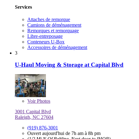
Services
Attaches de remorque
Camions de déménagement
Remorques et remorquage
Libre-entreposage
Conteneurs U-Box
Accessoires de déménagement
3
U-Haul Moving & Storage at Capital Blvd
Voir
Photos
3001 Capital Blvd
Raleigh, NC 27604
(919) 876-3001
Ouvert aujourd'hui de 7h am à 8h pm
(1/2 Mi N Of Beltline, Next door to IHOP)