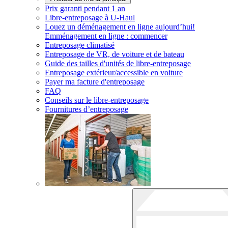
Prix garanti pendant 1 an
Libre-entreposage à
U-Haul
Louez un déménagement en ligne aujourd’hui!
Emménagement en ligne : commencer
Entreposage climatisé
Entreposage de VR, de voiture et de bateau
Guide des tailles d'unités de libre-entreposage
Entreposage extérieur/accessible en voiture
Payer ma facture d'entreposage
FAQ
Conseils sur le libre-entreposage
Fournitures d’entreposage