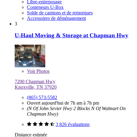
Libre-entreposage
Conteneurs U-Box
Solde de camions et de remorques
Accessoires de déménagement
3
U-Haul Moving & Storage at Chapman Hwy
Voir
Photos
7200 Chapman Hwy
Knoxville, TN 37920
(865) 573-5582
Ouvert aujourd'hui de 7h am à 7h pm
(N Of John Sevier Hwy 2 Blocks N Of Walmart On
Chapman Hwy)
3 826 évaluations
Distance estimée