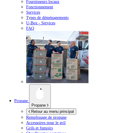
Fournisseurs locaux
Fonctionnement
Services
Types de déménagements
U-Box -
Services
FAQ
Propane
Propane
Retour au menu principal
Remplissage de propane
Accessoires pour le gril
Grils et fumoirs