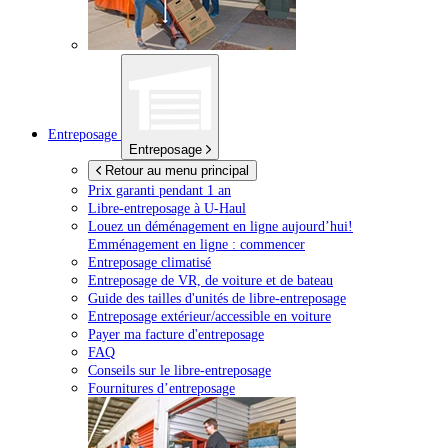
Entreposage
Entreposage
Retour au menu principal
Prix garanti pendant 1 an
Libre-entreposage à
U-Haul
Louez un déménagement en ligne aujourd’hui!
Emménagement en ligne : commencer
Entreposage climatisé
Entreposage de VR, de voiture et de bateau
Guide des tailles d'unités de libre-entreposage
Entreposage extérieur/accessible en voiture
Payer ma facture d'entreposage
FAQ
Conseils sur le libre-entreposage
Fournitures d’entreposage