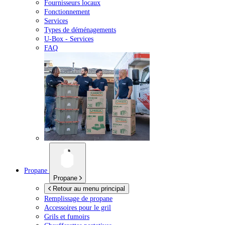
Fournisseurs locaux
Fonctionnement
Services
Types de déménagements
U-Box -
Services
FAQ
Propane
Propane
Retour au menu principal
Remplissage de propane
Accessoires pour le gril
Grils et fumoirs