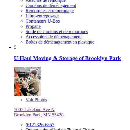
Attaches de remorque
Camions de déménagement
Remorques et remorquage
Libre-entreposage
Conteneurs U-Box
Propane
Solde de camions et de remorques
Accessoires de déménagement
Boîtes de déménagement en plastique
5
U-Haul Moving & Storage of Brooklyn Park
Voir
Photos
7007 Lakeland Ave N
Brooklyn Park, MN 55428
(612) 326-6857
Ouvert aujourd'hui de 7h am à 7h pm