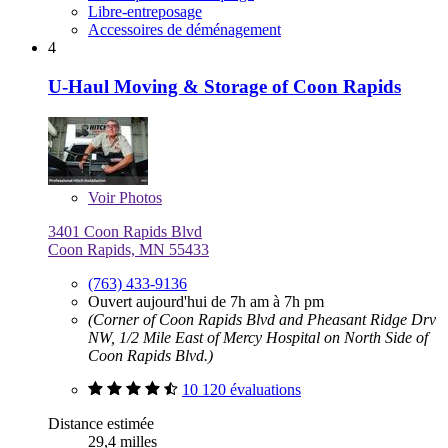
Libre-entreposage
Accessoires de déménagement
4
U-Haul Moving & Storage of Coon Rapids
Voir
Photos
3401 Coon Rapids Blvd
Coon Rapids, MN 55433
(763) 433-9136
Ouvert aujourd'hui de 7h am à 7h pm
(Corner of Coon Rapids Blvd and Pheasant Ridge Drv
NW, 1/2 Mile East of Mercy Hospital on North Side of
Coon Rapids Blvd.)
10 120 évaluations
Distance estimée
29,4 milles