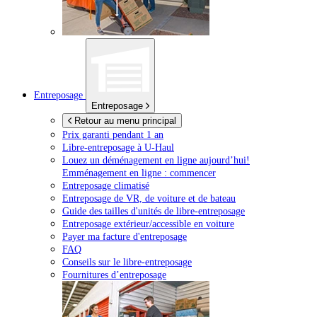
Entreposage
Entreposage
Retour au menu principal
Prix garanti pendant 1 an
Libre-entreposage à
U-Haul
Louez un déménagement en ligne aujourd’hui!
Emménagement en ligne : commencer
Entreposage climatisé
Entreposage de VR, de voiture et de bateau
Guide des tailles d'unités de libre-entreposage
Entreposage extérieur/accessible en voiture
Payer ma facture d'entreposage
FAQ
Conseils sur le libre-entreposage
Fournitures d’entreposage