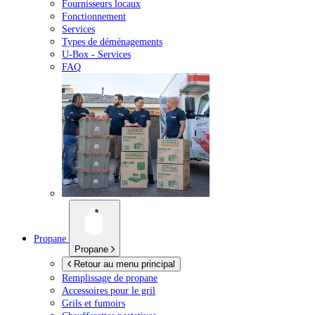
Fournisseurs locaux
Fonctionnement
Services
Types de déménagements
U-Box -
Services
FAQ
Propane
Propane
Retour au menu principal
Remplissage de propane
Accessoires pour le gril
Grils et fumoirs