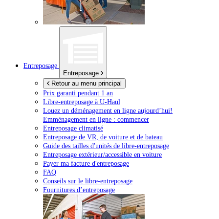
Entreposage
Entreposage
Retour au menu principal
Prix garanti pendant 1 an
Libre-entreposage à
U-Haul
Louez un déménagement en ligne aujourd’hui!
Emménagement en ligne : commencer
Entreposage climatisé
Entreposage de VR, de voiture et de bateau
Guide des tailles d'unités de libre-entreposage
Entreposage extérieur/accessible en voiture
Payer ma facture d'entreposage
FAQ
Conseils sur le libre-entreposage
Fournitures d’entreposage