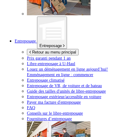
Entreposage
Entreposage
Retour au menu principal
Prix garanti pendant 1 an
Libre-entreposage à
U-Haul
Louez un déménagement en ligne aujourd’hui!
Emménagement en ligne : commencer
Entreposage climatisé
Entreposage de VR, de voiture et de bateau
Guide des tailles d'unités de libre-entreposage
Entreposage extérieur/accessible en voiture
Payer ma facture d'entreposage
FAQ
Conseils sur le libre-entreposage
Fournitures d’entreposage