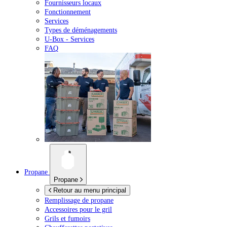
Fournisseurs locaux
Fonctionnement
Services
Types de déménagements
U-Box -
Services
FAQ
Propane
Propane
Retour au menu principal
Remplissage de propane
Accessoires pour le gril
Grils et fumoirs