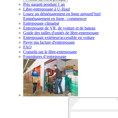
Prix garanti pendant 1 an
Libre-entreposage à
U-Haul
Louez un déménagement en ligne aujourd’hui!
Emménagement en ligne : commencer
Entreposage climatisé
Entreposage de VR, de voiture et de bateau
Guide des tailles d'unités de libre-entreposage
Entreposage extérieur/accessible en voiture
Payer ma facture d'entreposage
FAQ
Conseils sur le libre-entreposage
Fournitures d’entreposage