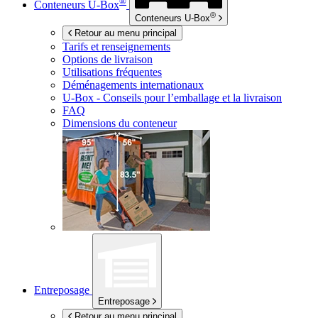
®
Conteneurs
U-Box
®
Conteneurs
U-Box
Retour au menu principal
Tarifs et renseignements
Options de livraison
Utilisations fréquentes
Déménagements internationaux
U-Box -
Conseils pour l’emballage et la livraison
FAQ
Dimensions du conteneur
Entreposage
Entreposage
Retour au menu principal