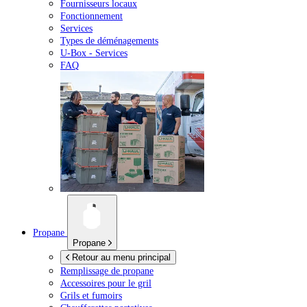
Fournisseurs locaux
Fonctionnement
Services
Types de déménagements
U-Box -
Services
FAQ
Propane
Propane
Retour au menu principal
Remplissage de propane
Accessoires pour le gril
Grils et fumoirs