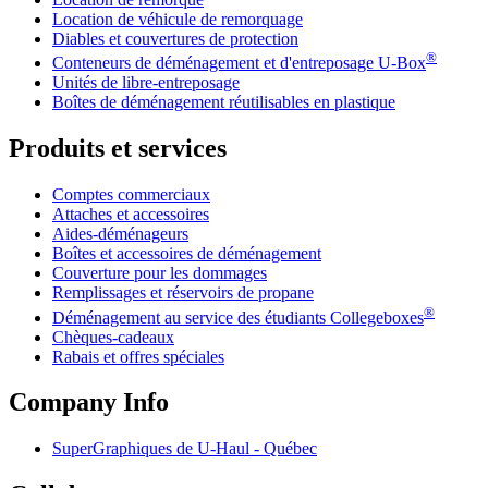
Location de véhicule de remorquage
Diables et couvertures de protection
®
Conteneurs de déménagement et d'entreposage
U-Box
Unités de libre-entreposage
Boîtes de déménagement réutilisables en plastique
Produits et services
Comptes commerciaux
Attaches et accessoires
Aides-déménageurs
Boîtes et accessoires de déménagement
Couverture pour les dommages
Remplissages et réservoirs de propane
®
Déménagement au service des étudiants Collegeboxes
Chèques-cadeaux
Rabais et offres spéciales
Company Info
SuperGraphiques de
U-Haul
- Québec