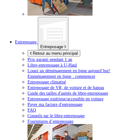
Entreposage
Entreposage
Retour au menu principal
Prix garanti pendant 1 an
Libre-entreposage à
U-Haul
Louez un déménagement en ligne aujourd’hui!
Emménagement en ligne : commencer
Entreposage climatisé
Entreposage de VR, de voiture et de bateau
Guide des tailles d'unités de libre-entreposage
Entreposage extérieur/accessible en voiture
Payer ma facture d'entreposage
FAQ
Conseils sur le libre-entreposage
Fournitures d’entreposage