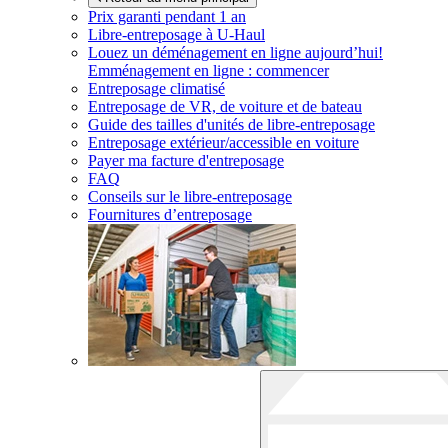
Prix garanti pendant 1 an
Libre-entreposage à
U-Haul
Louez un déménagement en ligne aujourd’hui!
Emménagement en ligne : commencer
Entreposage climatisé
Entreposage de VR, de voiture et de bateau
Guide des tailles d'unités de libre-entreposage
Entreposage extérieur/accessible en voiture
Payer ma facture d'entreposage
FAQ
Conseils sur le libre-entreposage
Fournitures d’entreposage