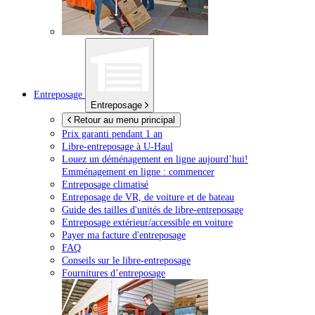
Entreposage
Entreposage
Retour au menu principal
Prix garanti pendant 1 an
Libre-entreposage à
U-Haul
Louez un déménagement en ligne aujourd’hui!
Emménagement en ligne : commencer
Entreposage climatisé
Entreposage de VR, de voiture et de bateau
Guide des tailles d'unités de libre-entreposage
Entreposage extérieur/accessible en voiture
Payer ma facture d'entreposage
FAQ
Conseils sur le libre-entreposage
Fournitures d’entreposage