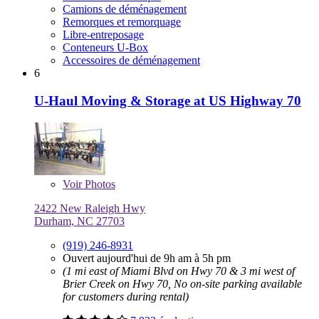
Camions de déménagement
Remorques et remorquage
Libre-entreposage
Conteneurs U-Box
Accessoires de déménagement
6
U-Haul Moving & Storage at US Highway 70
Voir
Photos
2422 New Raleigh Hwy
Durham, NC 27703
(919) 246-8931
Ouvert aujourd'hui de 9h am à 5h pm
(1 mi east of Miami Blvd on Hwy 70 & 3 mi west of
Brier Creek on Hwy 70, No on-site parking available
for customers during rental)