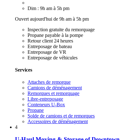
Dim : 9h am à 5h pm
Ouvert aujourd'hui de 9h am à 5h pm
Inspection gratuite du remorquage
Propane payable à la pompe
Retour client 24 heures
Entreposage de bateau
Entreposage de VR
Entreposage de véhicules
Services
Attaches de remorque
Camions de déménagement
Remorques et remorquage
Libre-entreposage
Conteneurs U-Box
Propane
Solde de camions et de remorques
Accessoires de déménagement
4
U-Haul Moving & Storage of Downtown