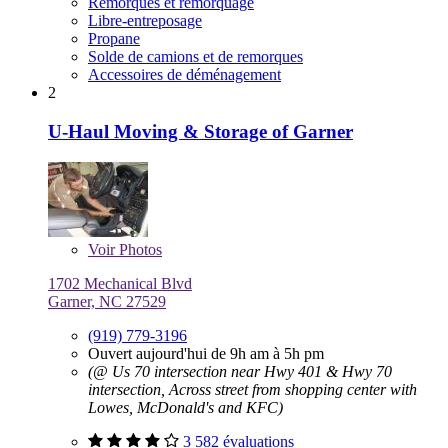
Remorques et remorquage
Libre-entreposage
Propane
Solde de camions et de remorques
Accessoires de déménagement
2
U-Haul Moving & Storage of Garner
Voir
Photos
1702 Mechanical Blvd
Garner, NC 27529
(919) 779-3196
Ouvert aujourd'hui de 9h am à 5h pm
(@ Us 70 intersection near Hwy 401 & Hwy 70
intersection, Across street from shopping center with
Lowes, McDonald's and KFC)
3 582 évaluations