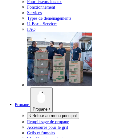
Fournisseurs locaux
Fonctionnement
Services
Types de déménagements
U-Box -
Services
FAQ
Propane
Propane
Retour au menu principal
Remplissage de propane
Accessoires pour le gril
Grils et fumoirs