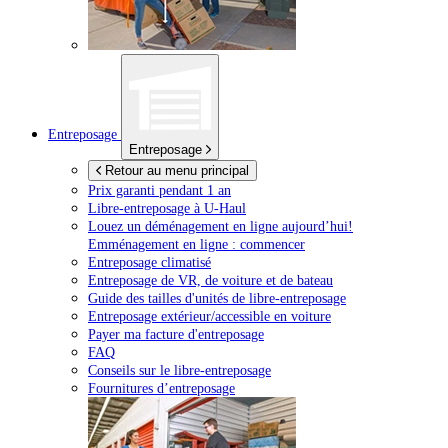
Entreposage
Entreposage
Retour au menu principal
Prix garanti pendant 1 an
Libre-entreposage à
U-Haul
Louez un déménagement en ligne aujourd’hui!
Emménagement en ligne : commencer
Entreposage climatisé
Entreposage de VR, de voiture et de bateau
Guide des tailles d'unités de libre-entreposage
Entreposage extérieur/accessible en voiture
Payer ma facture d'entreposage
FAQ
Conseils sur le libre-entreposage
Fournitures d’entreposage