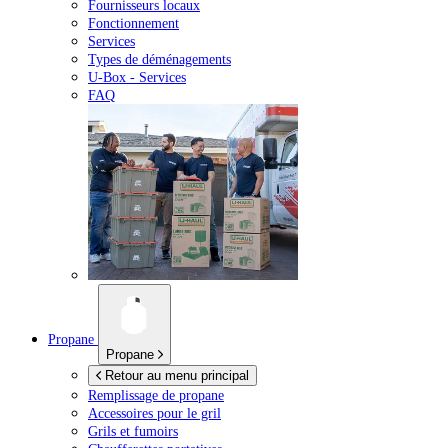
Fournisseurs locaux
Fonctionnement
Services
Types de déménagements
U-Box -
Services
FAQ
Propane
Propane
Retour au menu principal
Remplissage de propane
Accessoires pour le gril
Grils et fumoirs